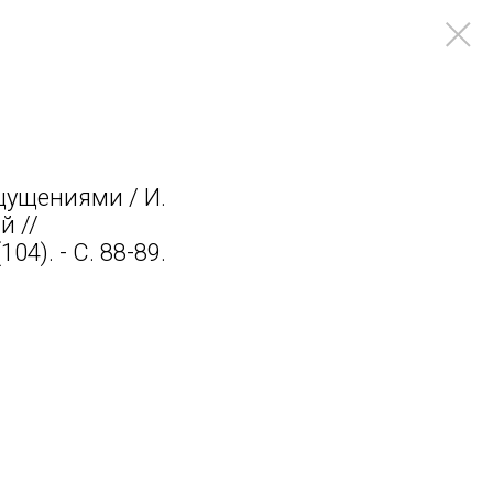
ощущениями / И.
й //
04). - С. 88-89.