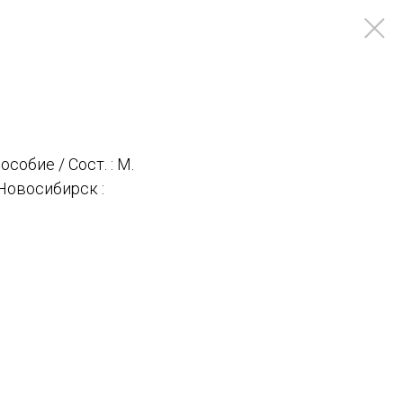
обие / Сост. : М.
 Новосибирск :